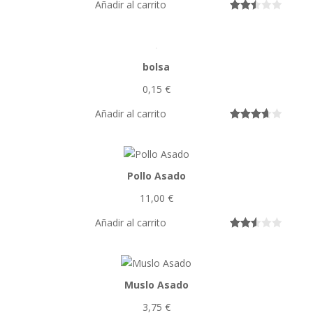
Añadir al carrito
Valora
2569
do
con
bolsa
2.50
de 5
0,15
€
en
base
Añadir al carrito
a
Valorado
35
valora
con
3.74
cione
de 5 en
s de
Pollo Asado
base a
cliente
valoracio
11,00
€
s
nes de
clientes
Añadir al carrito
Valora
14438
do
con
Muslo Asado
2.53
de 5
3,75
€