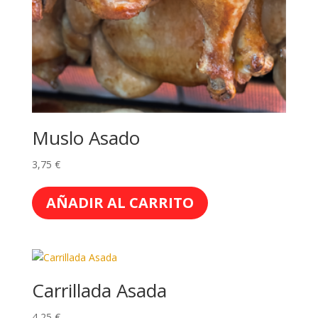
Muslo Asado
3,75
€
AÑADIR AL CARRITO
Carrillada Asada
4,25
€