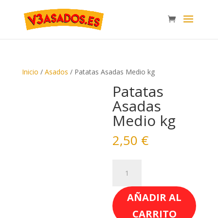
Inicio
/
Asados
/ Patatas Asadas Medio kg
Patatas
Asadas
Medio kg
2,50
€
Patatas
Asadas
Medio
AÑADIR AL
kg
cantidad
CARRITO