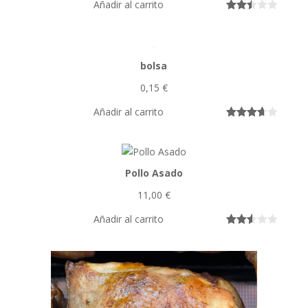
Añadir al carrito
Valora
2569
do
con
bolsa
2.50
de 5
0,15
€
en
base
Añadir al carrito
a
Valorado
35
valora
con
3.74
cione
de 5 en
s de
Pollo Asado
base a
cliente
valoracio
11,00
€
s
nes de
clientes
Añadir al carrito
Valora
14438
do
con
2.53
de 5