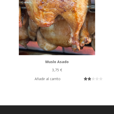
en
base
a
valora
cione
s de
cliente
s
Muslo Asado
3,75
€
Añadir al carrito
Valo
42
rado
con
1.90
de 5
en