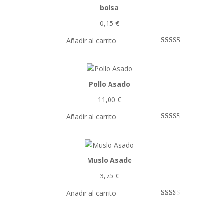
2.50
bolsa
de 5
0,15
€
en
base a
Añadir al carrito
valora
Valorado
35
ciones
con
3.74
de
de 5 en
cliente
base a
Pollo Asado
s
valoracio
11,00
€
nes de
clientes
Añadir al carrito
Valora
14438
do
con
2.53
Muslo Asado
de 5
3,75
€
en
base a
Añadir al carrito
valora
Valo
42
ciones
rado