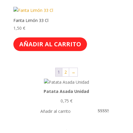
Fanta Limón 33 Cl
1,50
€
AÑADIR AL CARRITO
1
2
→
Patata Asada Unidad
0,75
€
Añadir al carrito
Valora
2569
do
con