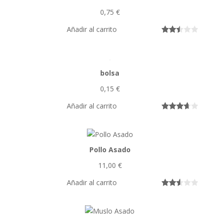
0,75
€
Añadir al carrito
Valora
2569
do
con
bolsa
2.50
de 5
0,15
€
en
base
Añadir al carrito
a
Valorado
35
valora
con
3.74
cione
de 5 en
s de
Pollo Asado
base a
cliente
valoracio
11,00
€
s
nes de
clientes
Añadir al carrito
Valora
14438
do
con