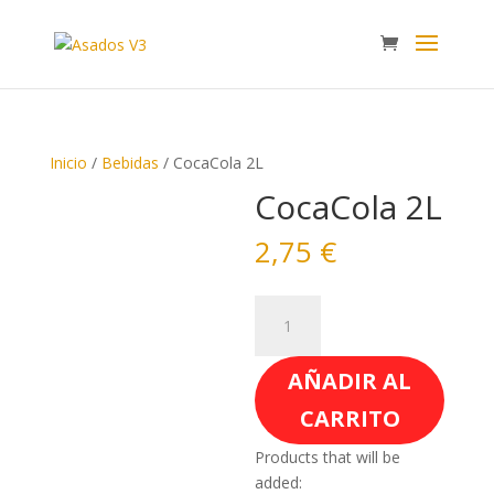
Inicio
/
Bebidas
/ CocaCola 2L
CocaCola 2L
2,75
€
CocaCola
2L
cantidad
AÑADIR AL
CARRITO
Products that will be
added: